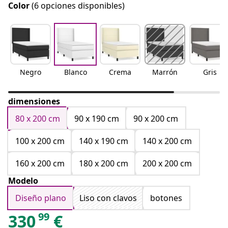
Color
(6 opciones disponibles)
Negro
Blanco
Crema
Marrón
Gris
dimensiones
80 x 200 cm
90 x 190 cm
90 x 200 cm
100 x 200 cm
140 x 190 cm
140 x 200 cm
160 x 200 cm
180 x 200 cm
200 x 200 cm
Modelo
Diseño plano
Liso con clavos
botones
99
330
€