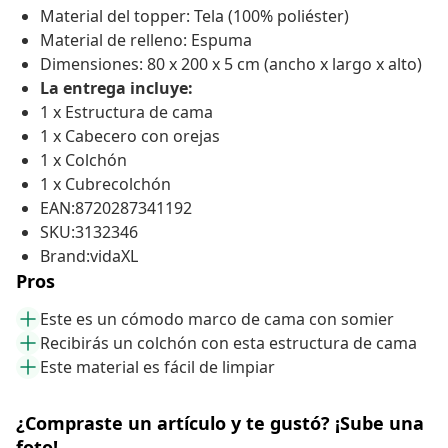
Material del topper: Tela (100% poliéster)
Material de relleno: Espuma
Dimensiones: 80 x 200 x 5 cm (ancho x largo x alto)
La entrega incluye:
1 x Estructura de cama
1 x Cabecero con orejas
1 x Colchón
1 x Cubrecolchón
EAN:8720287341192
SKU:3132346
Brand:vidaXL
Pros
Este es un cómodo marco de cama con somier
Recibirás un colchón con esta estructura de cama
Este material es fácil de limpiar
¿Compraste un artículo y te gustó? ¡Sube una
foto!