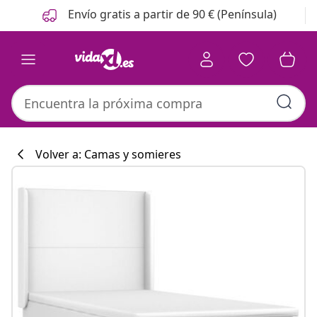
Anterior
Siguiente
Envío gratis a partir de 90 € (Península)
Volver a: Camas y somieres
Colección de co
#sharemevidaxl