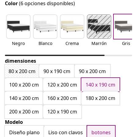
Color
(6 opciones disponibles)
Negro
Blanco
Crema
Marrón
Gris
dimensiones
80 x 200 cm
90 x 190 cm
90 x 200 cm
100 x 200 cm
120 x 200 cm
140 x 190 cm
140 x 200 cm
160 x 200 cm
180 x 200 cm
200 x 200 cm
120 x 190 cm
Modelo
Diseño plano
Liso con clavos
botones