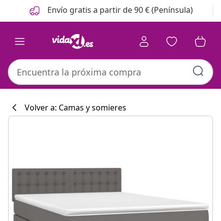
Anterior
Siguiente
Envío gratis a partir de 90 € (Península)
Volver a: Camas y somieres
Colección de co
#sharemevidaxl