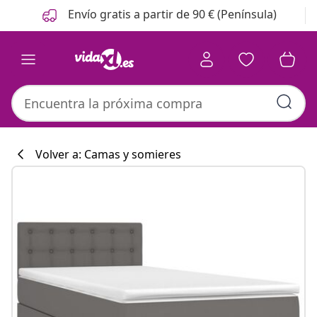
Anterior
Siguiente
Envío gratis a partir de 90 € (Península)
Volver a: Camas y somieres
Colección de co
#sharemevidaxl