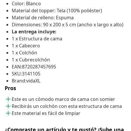
Color: Blanco
Material del topper: Tela (100% poliéster)
Material de relleno: Espuma
Dimensiones: 90 x 200 x 5 cm (ancho x largo x alto)
La entrega incluye:
1 x Estructura de cama
1 x Cabecero
1 x Colchón
1 x Cubrecolchón
EAN:8720287457695
SKU:3141105
Brand:vidaXL
Pros
Este es un cómodo marco de cama con somier
Recibirás un colchón con esta estructura de cama
Este material es fácil de limpiar
¿Compraste un artículo y te gustó? ¡Sube una