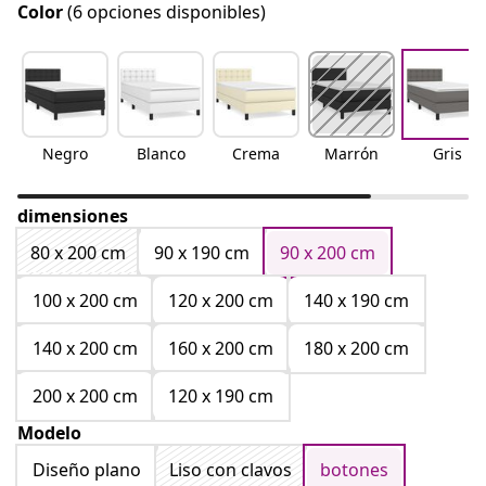
Color
(6 opciones disponibles)
Negro
Blanco
Crema
Marrón
Gris
dimensiones
80 x 200 cm
90 x 190 cm
90 x 200 cm
100 x 200 cm
120 x 200 cm
140 x 190 cm
140 x 200 cm
160 x 200 cm
180 x 200 cm
200 x 200 cm
120 x 190 cm
Modelo
Diseño plano
Liso con clavos
botones