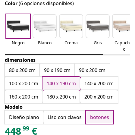
Color
(6 opciones disponibles)
Negro
Blanco
Crema
Gris
Capuchin
o
dimensiones
80 x 200 cm
90 x 190 cm
90 x 200 cm
100 x 200 cm
140 x 190 cm
140 x 200 cm
160 x 200 cm
180 x 200 cm
200 x 200 cm
Modelo
Diseño plano
Liso con clavos
botones
99
448
€