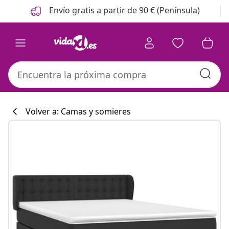
Anterior
Siguiente
Envío gratis a partir de 90 € (Península)
Volver a: Camas y somieres
Colección de co
#sharemevidaxl