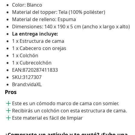
Color: Blanco
Material del topper: Tela (100% poliéster)
Material de relleno: Espuma
Dimensiones: 140 x 190 x 5 cm (ancho x largo x alto)
La entrega incluye:
1 x Estructura de cama
1 x Cabecero con orejas
1 x Colchón
1 x Cubrecolchón
EAN:8720287411833
SKU:3127307
Brand:vidaXL
Pros
Este es un cómodo marco de cama con somier.
Recibirás un colchón con esta estructura de cama.
Este material es fácil de limpiar
¿Compraste un artículo y te gustó? ¡Sube una