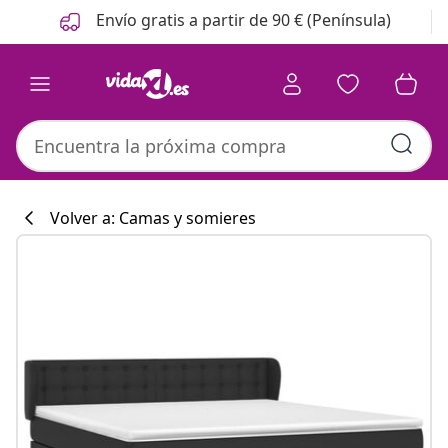
Anterior
Siguiente
Envío gratis a partir de 90 € (Península)
Volver a: Camas y somieres
Colección de co
#sharemevidaxl