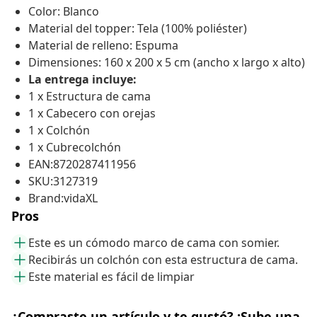
Color: Blanco
Material del topper: Tela (100% poliéster)
Material de relleno: Espuma
Dimensiones: 160 x 200 x 5 cm (ancho x largo x alto)
La entrega incluye:
1 x Estructura de cama
1 x Cabecero con orejas
1 x Colchón
1 x Cubrecolchón
EAN:8720287411956
SKU:3127319
Brand:vidaXL
Pros
Este es un cómodo marco de cama con somier.
Recibirás un colchón con esta estructura de cama.
Este material es fácil de limpiar
¿Compraste un artículo y te gustó? ¡Sube una