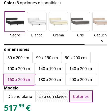
Color
(6 opciones disponibles)
Negro
Blanco
Crema
Gris
Capuchin
o
dimensiones
80 x 200 cm
90 x 190 cm
90 x 200 cm
100 x 200 cm
140 x 190 cm
140 x 200 cm
160 x 200 cm
180 x 200 cm
200 x 200 cm
Modelo
Diseño plano
Liso con clavos
botones
99
517
€