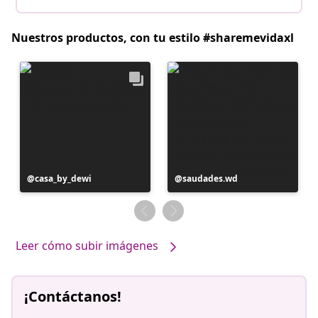
Nuestros productos, con tu estilo #sharemevidaxl
Publicación
casa_by_dewi
Publicación
saudades.wd
realizada
realizada
por
por
Leer cómo subir imágenes
¡Contáctanos!