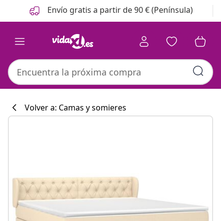
Anterior
Siguiente
Envío gratis a partir de 90 € (Península)
Volver a: Camas y somieres
Colección de co
#sharemevidaxl