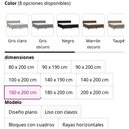
Color
(8 opciones disponibles)
Gris claro
Gris
Negro
Marrón
Taupé
oscuro
oscuro
dimensiones
80 x 200 cm
90 x 190 cm
90 x 200 cm
100 x 200 cm
140 x 190 cm
140 x 200 cm
160 x 200 cm
180 x 200 cm
200 x 200 cm
Modelo
Diseño plano
Liso con clavos
Bloques con cuadros
Rayas horizontales