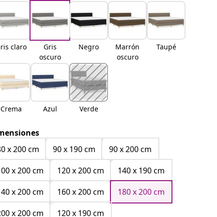
ris claro
Gris
Negro
Marrón
Taupé
oscuro
oscuro
Crema
Azul
Verde
mensiones
80 x 200 cm
90 x 190 cm
90 x 200 cm
100 x 200 cm
120 x 200 cm
140 x 190 cm
140 x 200 cm
160 x 200 cm
180 x 200 cm
200 x 200 cm
120 x 190 cm