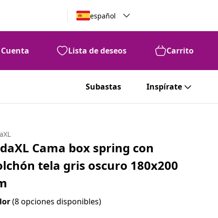
español
Cuenta
Lista de deseos
Carrito
Subastas
Inspírate
daXL
idaXL Cama box spring con
olchón tela gris oscuro 180x200
m
lor
(8 opciones disponibles)