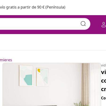
vío gratis a partir de 90 € (Península)
mieres
vi
v
c
c
Co