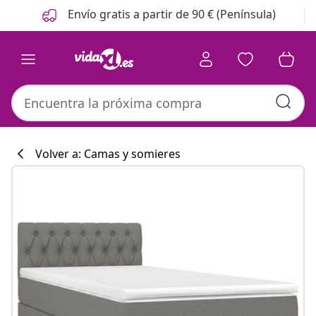
Anterior
Siguiente
Envío gratis a partir de 90 € (Península)
Volver a: Camas y somieres
Colección de co
#sharemevidaxl