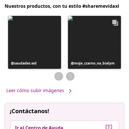
Nuestros productos, con tu estilo #sharemevidaxl
Publicación
saudades.wd
Publicación
moje_czarno_na_bialym
realizada
realizada
por
por
Leer cómo subir imágenes
¡Contáctanos!
Ir al Centro de Ayuda