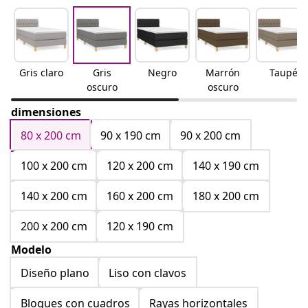
Gris claro
Gris
Negro
Marrón
Taupé
oscuro
oscuro
dimensiones
80 x 200 cm
90 x 190 cm
90 x 200 cm
100 x 200 cm
120 x 200 cm
140 x 190 cm
140 x 200 cm
160 x 200 cm
180 x 200 cm
200 x 200 cm
120 x 190 cm
Modelo
Diseño plano
Liso con clavos
Bloques con cuadros
Rayas horizontales