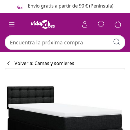
Anterior
Siguiente
Envío gratis a partir de 90 € (Península)
Volver a: Camas y somieres
Colección de co
#sharemevidaxl