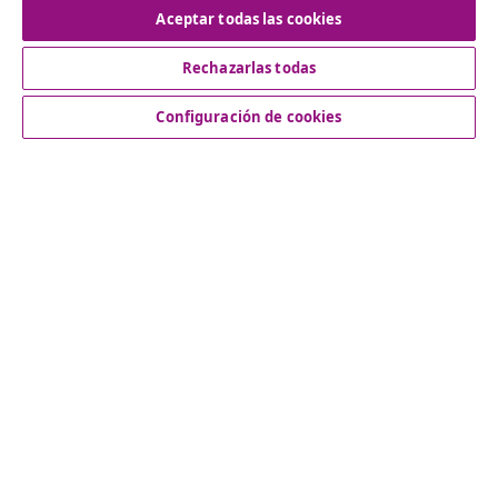
Aceptar todas las cookies
Rechazarlas todas
Servicio al Cliente
Configuración de cookies
Empresas
vidaXL
Descubre mas
© 2008-2026 vidaXL www.vidaxl.es es una página web de
vidaXL Marketplace International B.V.