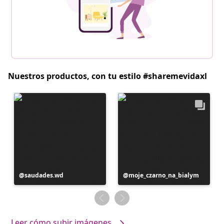
Nuestros productos, con tu estilo #sharemevidaxl
Publicación
saudades.wd
Publicación
moje_czarno_na_bialym
realizada
realizada
por
por
Leer cómo subir imágenes