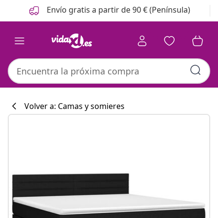
Anterior
Siguiente
Envío gratis a partir de 90 € (Península)
Volver a: Camas y somieres
Colección de co
#sharemevidaxl