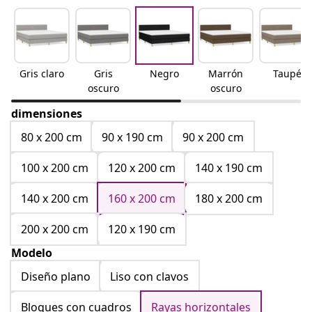
Gris claro
Gris
Negro
Marrón
Taupé
oscuro
oscuro
dimensiones
80 x 200 cm
90 x 190 cm
90 x 200 cm
100 x 200 cm
120 x 200 cm
140 x 190 cm
140 x 200 cm
160 x 200 cm
180 x 200 cm
200 x 200 cm
120 x 190 cm
Modelo
Diseño plano
Liso con clavos
Bloques con cuadros
Rayas horizontales