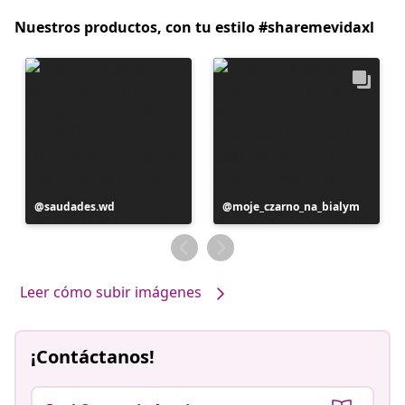
Nuestros productos, con tu estilo #sharemevidaxl
Publicación
saudades.wd
Publicación
moje_czarno_na_bialym
realizada
realizada
por
por
Leer cómo subir imágenes
¡Contáctanos!