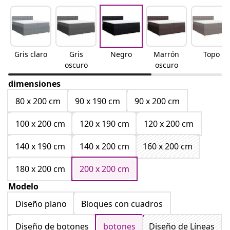
Gris claro
Gris
Negro
Marrón
Topo
oscuro
oscuro
dimensiones
80 x 200 cm
90 x 190 cm
90 x 200 cm
100 x 200 cm
120 x 190 cm
120 x 200 cm
140 x 190 cm
140 x 200 cm
160 x 200 cm
180 x 200 cm
200 x 200 cm
Modelo
Diseño plano
Bloques con cuadros
Diseño de botones
botones
Diseño de Líneas