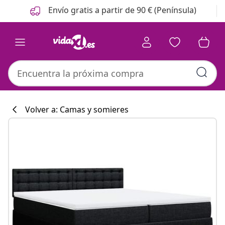
Anterior
Siguiente
Envío gratis a partir de 90 € (Península)
Volver a: Camas y somieres
Colección de co
#sharemevidaxl