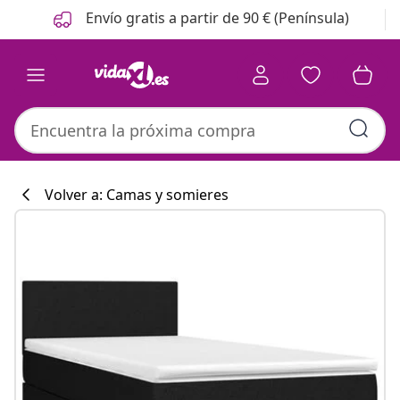
Anterior
Siguiente
Envío gratis a partir de 90 € (Península)
Volver a: Camas y somieres
Colección de co
#sharemevidaxl