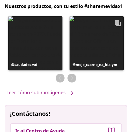
Nuestros productos, con tu estilo #sharemevidaxl
Publicación
saudades.wd
Publicación
moje_czarno_na_bialym
realizada
realizada
por
por
Leer cómo subir imágenes
¡Contáctanos!
Ir al Centro de Ayuda