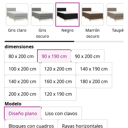
Gris claro
Gris
Negro
Marrón
Taupé
oscuro
oscuro
dimensiones
80 x 200 cm
90 x 190 cm
90 x 200 cm
100 x 200 cm
120 x 200 cm
140 x 190 cm
140 x 200 cm
160 x 200 cm
180 x 200 cm
200 x 200 cm
120 x 190 cm
Modelo
Diseño plano
Liso con clavos
Bloques con cuadros
Rayas horizontales