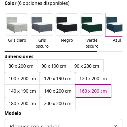
Color
(6 opciones disponibles)
Gris claro
Gris
Negro
Verde
Azul
oscuro
oscuro
dimensiones
80 x 200 cm
90 x 190 cm
90 x 200 cm
100 x 200 cm
120 x 190 cm
120 x 200 cm
140 x 190 cm
140 x 200 cm
160 x 200 cm
180 x 200 cm
200 x 200 cm
Modelo
Bloques con cuadros