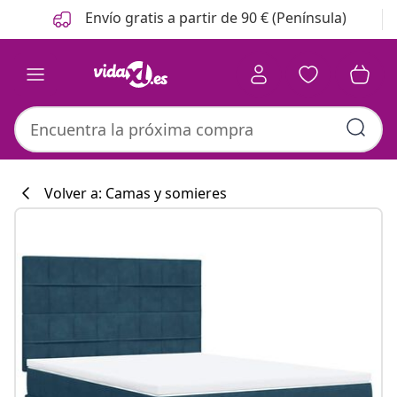
Anterior
Siguiente
Envío gratis a partir de 90 € (Península)
Volver a: Camas y somieres
Colección de co
#sharemevidaxl