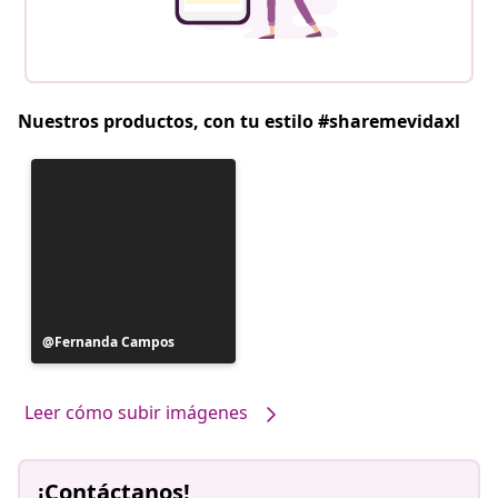
Nuestros productos, con tu estilo #sharemevidaxl
Publicación
Fernanda Campos
realizada
por
Leer cómo subir imágenes
¡Contáctanos!