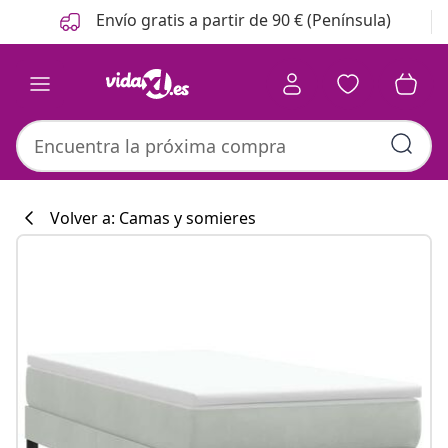
Anterior
Siguiente
Envío gratis a partir de 90 € (Península)
Volver a: Camas y somieres
Colección de co
#sharemevidaxl