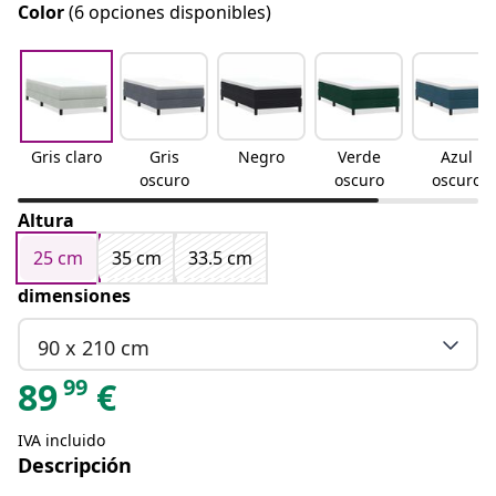
Color
(6 opciones disponibles)
Gris claro
Gris
Negro
Verde
Azul
oscuro
oscuro
oscuro
Altura
25 cm
35 cm
33.5 cm
dimensiones
90 x 210 cm
99
89
€
IVA incluido
Descripción