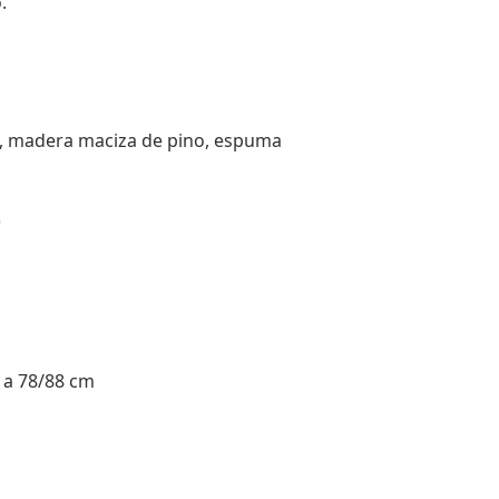
.
a, madera maciza de pino, espuma
)
a a 78/88 cm