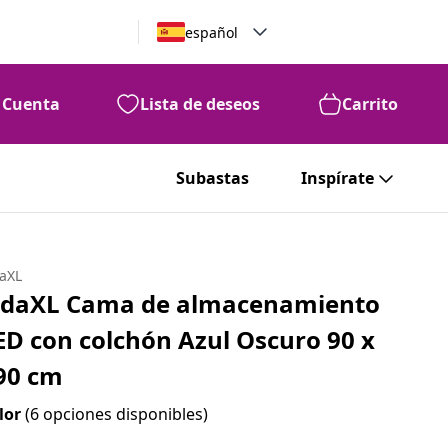
español
Cuenta
Lista de deseos
Carrito
Subastas
Inspírate
daXL
idaXL Cama de almacenamiento
ED con colchón Azul Oscuro 90 x
90 cm
lor
(6 opciones disponibles)