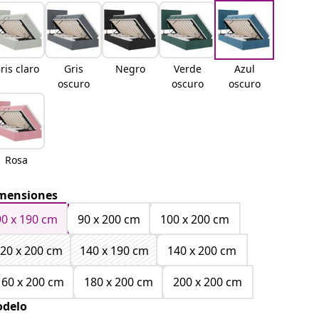
ris claro
Gris
Negro
Verde
Azul
oscuro
oscuro
oscuro
Rosa
mensiones
90 x 190 cm
90 x 200 cm
100 x 200 cm
20 x 200 cm
140 x 190 cm
140 x 200 cm
160 x 200 cm
180 x 200 cm
200 x 200 cm
delo