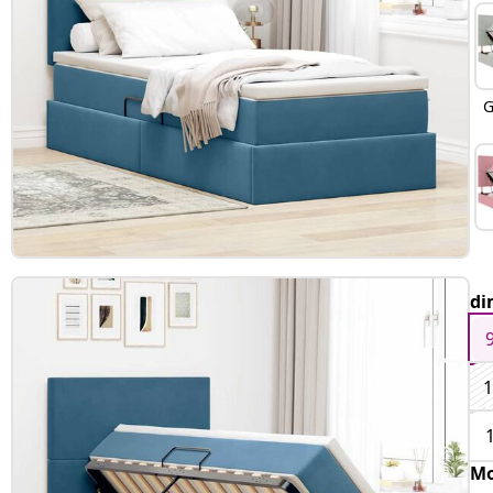
G
di
1
Mo