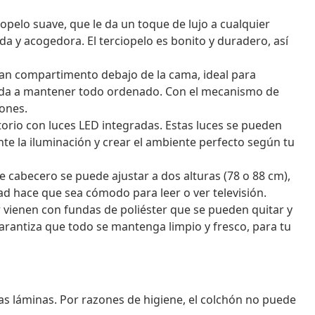
ciopelo suave, que le da un toque de lujo a cualquier
a y acogedora. El terciopelo es bonito y duradero, así
ran compartimento debajo de la cama, ideal para
uda a mantener todo ordenado. Con el mecanismo de
iones.
torio con luces LED integradas. Estas luces se pueden
te la iluminación y crear el ambiente perfecto según tu
te cabecero se puede ajustar a dos alturas (78 o 88 cm),
dad hace que sea cómodo para leer o ver televisión.
r vienen con fundas de poliéster que se pueden quitar y
garantiza que todo se mantenga limpio y fresco, para tu
as láminas. Por razones de higiene, el colchón no puede