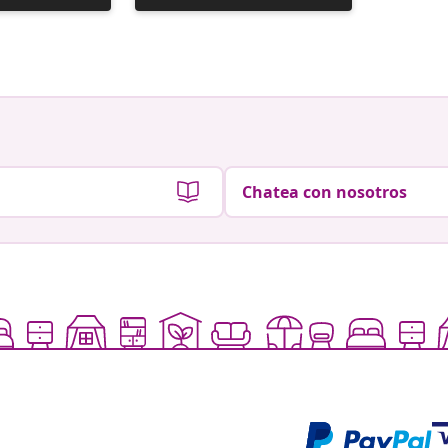
realizada
realizad
por
por
Chatea con nosotros