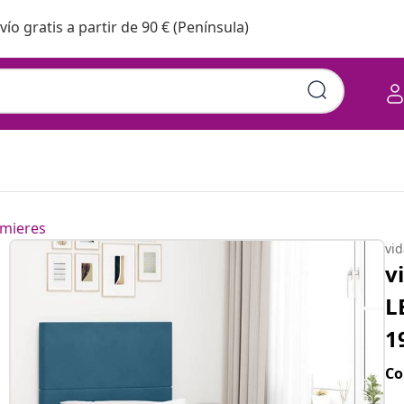
vío gratis a partir de 90 € (Península)
mieres
vi
v
L
1
Co