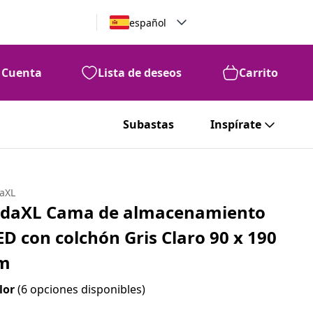
español
Cuenta
Lista de deseos
Carrito
Subastas
Inspírate
daXL
idaXL Cama de almacenamiento
ED con colchón Gris Claro 90 x 190
m
lor
(6 opciones disponibles)