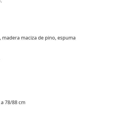
.
a, madera maciza de pino, espuma
)
a a 78/88 cm