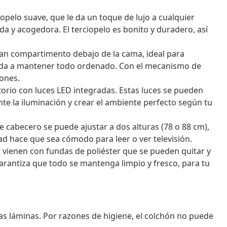
ciopelo suave, que le da un toque de lujo a cualquier
a y acogedora. El terciopelo es bonito y duradero, así
ran compartimento debajo de la cama, ideal para
uda a mantener todo ordenado. Con el mecanismo de
iones.
torio con luces LED integradas. Estas luces se pueden
te la iluminación y crear el ambiente perfecto según tu
te cabecero se puede ajustar a dos alturas (78 o 88 cm),
dad hace que sea cómodo para leer o ver televisión.
r vienen con fundas de poliéster que se pueden quitar y
garantiza que todo se mantenga limpio y fresco, para tu
as láminas. Por razones de higiene, el colchón no puede