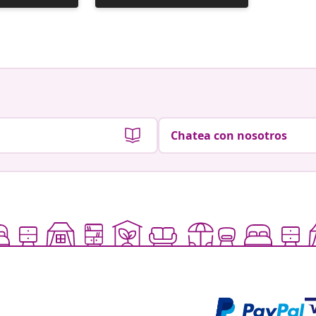
realizada
realizad
por
por
Chatea con nosotros