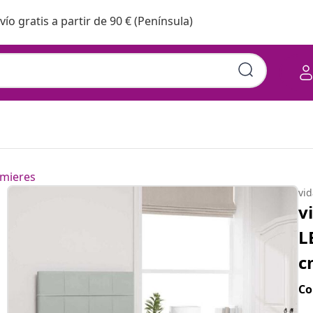
vío gratis a partir de 90 € (Península)
mieres
vi
v
L
c
Co