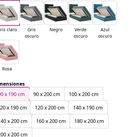
ris claro
Gris
Negro
Verde
Azul
oscuro
oscuro
oscuro
Rosa
mensiones
90 x 190 cm
90 x 200 cm
100 x 200 cm
20 x 190 cm
120 x 200 cm
140 x 190 cm
140 x 200 cm
160 x 200 cm
180 x 200 cm
200 x 200 cm