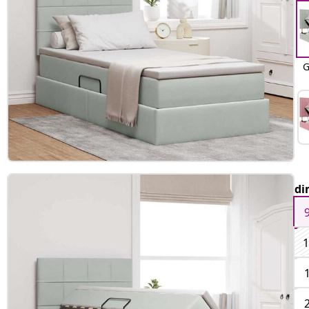
G
di
1