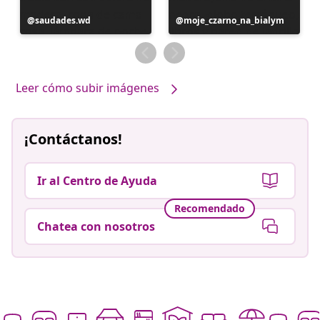
Publicación
saudades.wd
Publicación
moje_czarno_na_bialym
realizada
realizada
por
por
Leer cómo subir imágenes
¡Contáctanos!
Ir al Centro de Ayuda
Recomendado
Chatea con nosotros