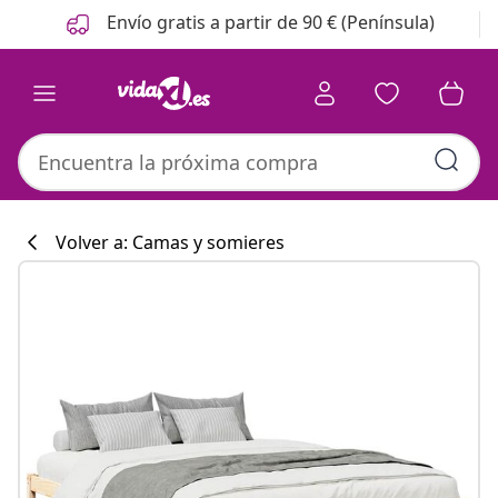
Anterior
Siguiente
Envío gratis a partir de 90 € (Península)
Volver a: Camas y somieres
Colección de co
#sharemevidaxl