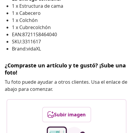
1 x Estructura de cama
1 x Cabecero
1 x Colchón
1 x Cubrecolchón
EAN:8721158464040
SKU:3311617
Brand:vidaXL
¿Compraste un artículo y te gustó? ¡Sube una
foto!
Tu foto puede ayudar a otros clientes. Usa el enlace de
abajo para comenzar.
Subir imagen