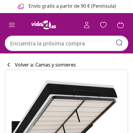
Anterior
Siguiente
Envío gratis a partir de 90 € (Península)
Volver a: Camas y somieres
Colección de co
#sharemevidaxl