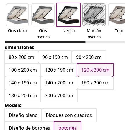
Gris claro
Gris
Negro
Marrón
Topo
oscuro
oscuro
dimensiones
80 x 200 cm
90 x 190 cm
90 x 200 cm
100 x 200 cm
120 x 190 cm
120 x 200 cm
140 x 190 cm
140 x 200 cm
160 x 200 cm
180 x 200 cm
200 x 200 cm
Modelo
Diseño plano
Bloques con cuadros
Diseño de botones
botones