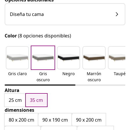
Diseña tu cama
Color
(8 opciones disponibles)
Gris claro
Gris
Negro
Marrón
Taupé
oscuro
oscuro
Altura
25 cm
35 cm
dimensiones
80 x 200 cm
90 x 190 cm
90 x 200 cm