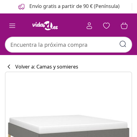
Anterior
Siguiente
Envío gratis a partir de 90 € (Península)
Volver a: Camas y somieres
Colección de co
#sharemevidaxl