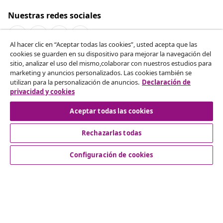
Nuestras redes sociales
Al hacer clic en “Aceptar todas las cookies”, usted acepta que las
cookies se guarden en su dispositivo para mejorar la navegación del
Desistir del contrato
sitio, analizar el uso del mismo,colaborar con nuestros estudios para
marketing y anuncios personalizados. Las cookies también se
Solicita la cancelación de tu pedido.
utilizan para la personalización de anuncios.
Declaración de
privacidad y cookies
Desistir del contrato
Aceptar todas las cookies
Rechazarlas todas
Servicio al Cliente
Configuración de cookies
Empresas
vidaXL