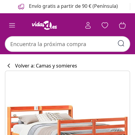
Anterior
Siguiente
Envío gratis a partir de 90 € (Península)
Volver a: Camas y somieres
Colección de co
#sharemevidaxl