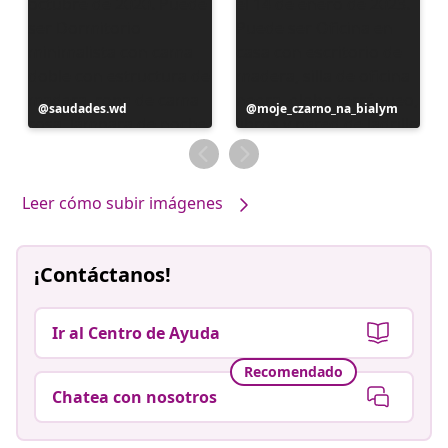
Publicación
saudades.wd
Publicación
moje_czarno_na_bialym
realizada
realizada
por
por
Leer cómo subir imágenes
¡Contáctanos!
Ir al Centro de Ayuda
Recomendado
Chatea con nosotros