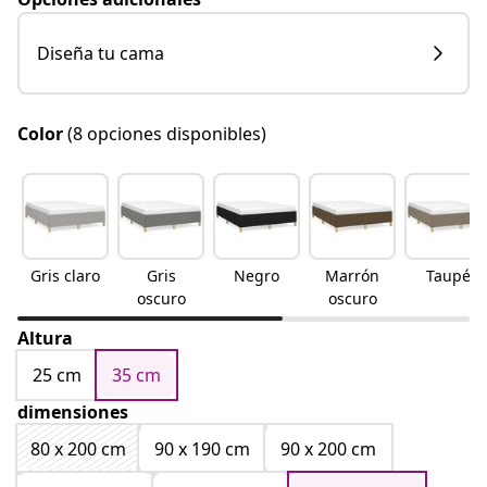
Diseña tu cama
Color
(8 opciones disponibles)
Gris claro
Gris
Negro
Marrón
Taupé
oscuro
oscuro
Altura
25 cm
35 cm
dimensiones
80 x 200 cm
90 x 190 cm
90 x 200 cm