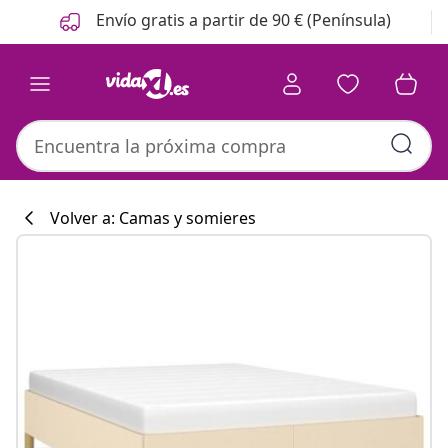
Anterior
Siguiente
Envío gratis a partir de 90 € (Península)
Volver a: Camas y somieres
Colección de co
#sharemevidaxl