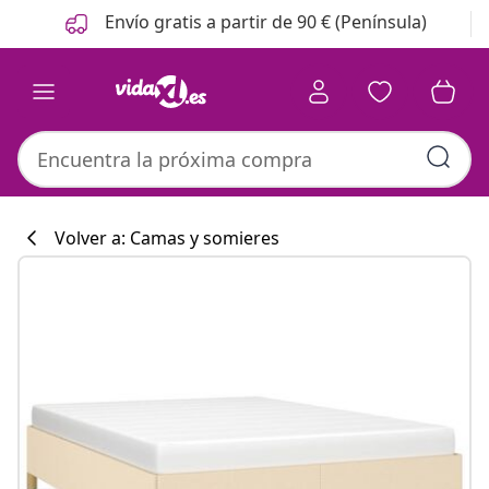
Anterior
Siguiente
Envío gratis a partir de 90 € (Península)
Volver a: Camas y somieres
Colección de co
#sharemevidaxl