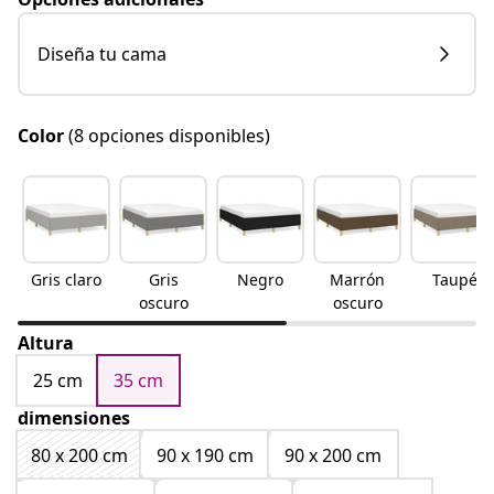
Diseña tu cama
Color
(8 opciones disponibles)
Gris claro
Gris
Negro
Marrón
Taupé
oscuro
oscuro
Altura
25 cm
35 cm
dimensiones
80 x 200 cm
90 x 190 cm
90 x 200 cm