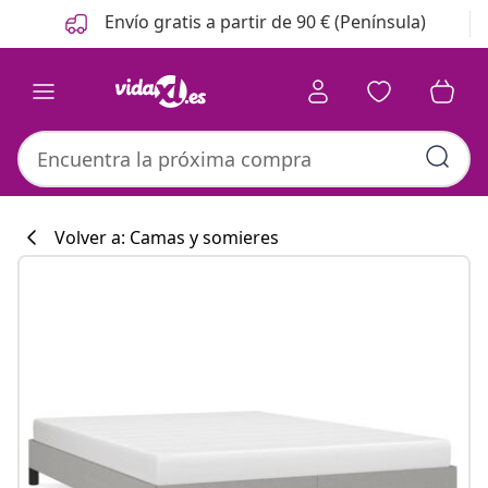
Anterior
Siguiente
Envío gratis a partir de 90 € (Península)
Volver a: Camas y somieres
Colección de co
#sharemevidaxl