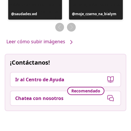
Publicación
saudades.wd
Publicación
moje_czarno_na_bialym
realizada
realizada
por
por
Leer cómo subir imágenes
¡Contáctanos!
Ir al Centro de Ayuda
Recomendado
Chatea con nosotros