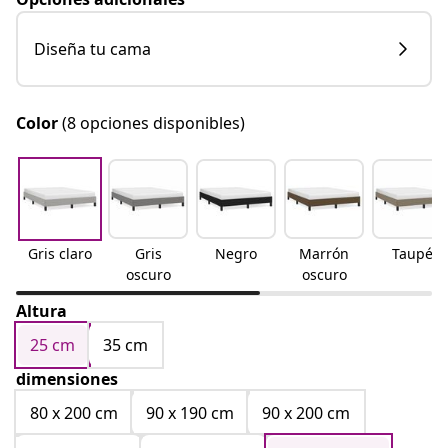
Diseña tu cama
Color
(8 opciones disponibles)
Gris claro
Gris
Negro
Marrón
Taupé
oscuro
oscuro
Altura
25 cm
35 cm
dimensiones
80 x 200 cm
90 x 190 cm
90 x 200 cm