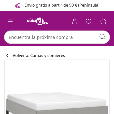
Anterior
Siguiente
Envío gratis a partir de 90 € (Península)
Volver a: Camas y somieres
Colección de co
#sharemevidaxl