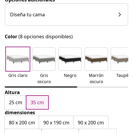
Diseña tu cama
Color
(8 opciones disponibles)
Gris claro
Gris
Negro
Marrón
Taupé
oscuro
oscuro
Altura
25 cm
35 cm
dimensiones
80 x 200 cm
90 x 190 cm
90 x 200 cm