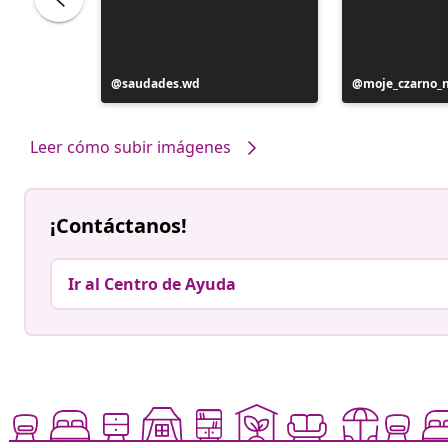
Publicación
saudades.wd
Publicación
moje_czarno_
realizada
realizada
por
por
Leer cómo subir imágenes
¡Contáctanos!
Ir al Centro de Ayuda