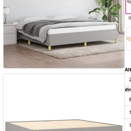
G
Al
di