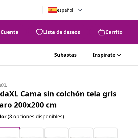
español
Cuenta
Lista de deseos
Carrito
Subastas
Inspírate
daXL
idaXL Cama sin colchón tela gris
laro 200x200 cm
lor
(8 opciones disponibles)