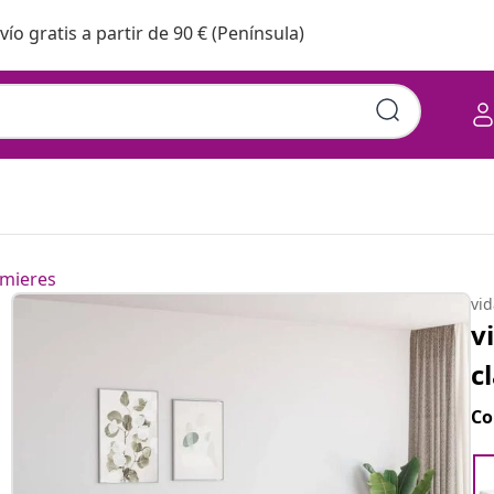
vío gratis a partir de 90 € (Península)
mieres
vi
v
c
Co