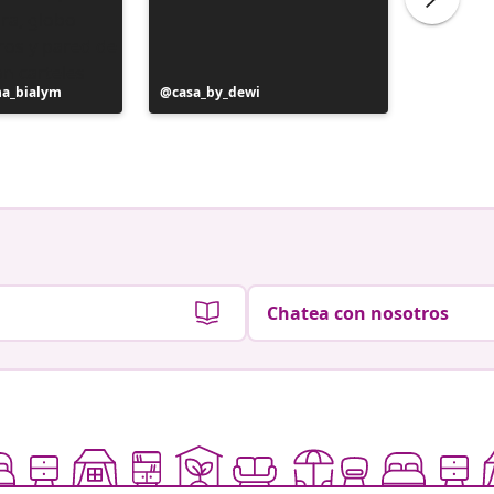
na_bialym
Publicación
casa_by_dewi
Publicac
liliber
realizada
realizad
por
por
Chatea con nosotros