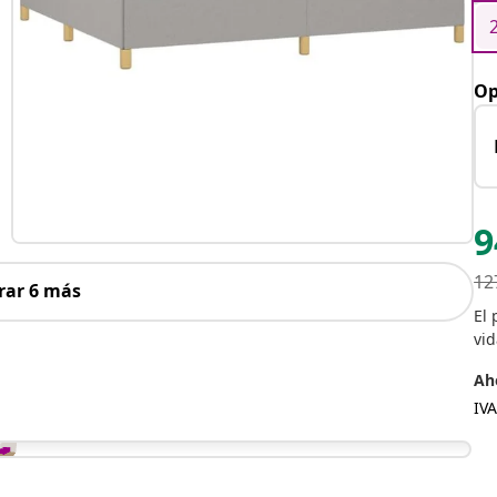
Op
9
12
rar 6 más
El 
vid
Aho
IVA