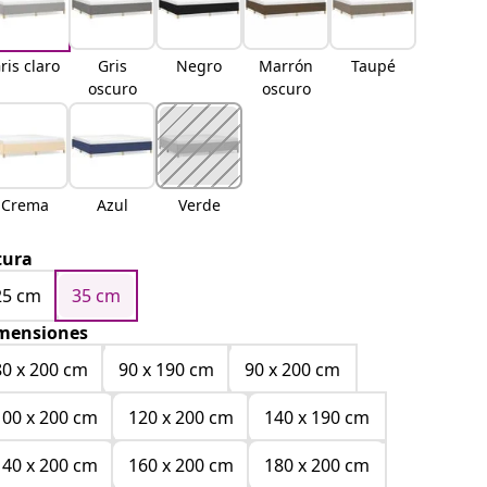
ris claro
Gris
Negro
Marrón
Taupé
oscuro
oscuro
Crema
Azul
Verde
tura
25 cm
35 cm
mensiones
80 x 200 cm
90 x 190 cm
90 x 200 cm
100 x 200 cm
120 x 200 cm
140 x 190 cm
140 x 200 cm
160 x 200 cm
180 x 200 cm