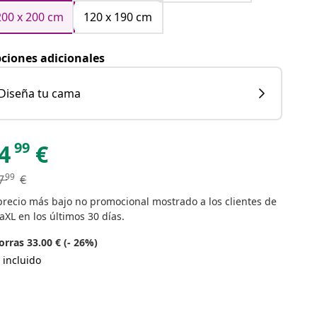
200 x 200 cm
120 x 190 cm
ciones adicionales
Diseña tu cama
99
4
€
99
7
€
precio más bajo no promocional mostrado a los clientes de
aXL en los últimos 30 días.
rras 33.00 € (- 26%)
 incluido