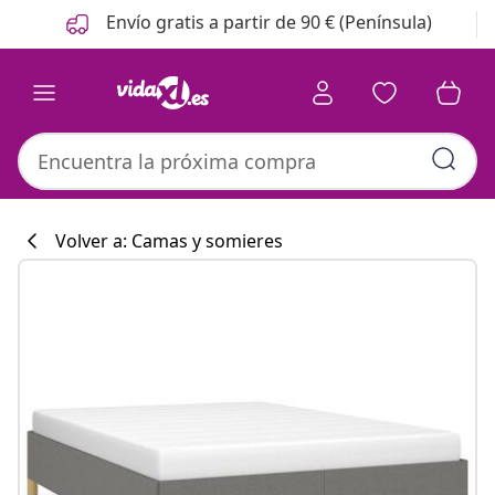
Anterior
Siguiente
Envío gratis a partir de 90 € (Península)
Volver a: Camas y somieres
Colección de co
#sharemevidaxl