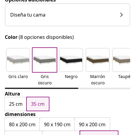
Diseña tu cama
Color
(8 opciones disponibles)
Gris claro
Gris
Negro
Marrón
Taupé
oscuro
oscuro
Altura
25 cm
35 cm
dimensiones
80 x 200 cm
90 x 190 cm
90 x 200 cm