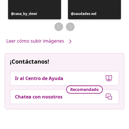
Publicación
casa_by_dewi
Publicación
saudades.wd
realizada
realizada
por
por
Leer cómo subir imágenes
¡Contáctanos!
Ir al Centro de Ayuda
Recomendado
Chatea con nosotros