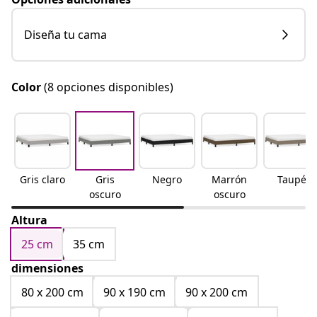
Diseña tu cama
Color
(8 opciones disponibles)
Gris claro
Gris
Negro
Marrón
Taupé
oscuro
oscuro
Altura
25 cm
35 cm
dimensiones
80 x 200 cm
90 x 190 cm
90 x 200 cm