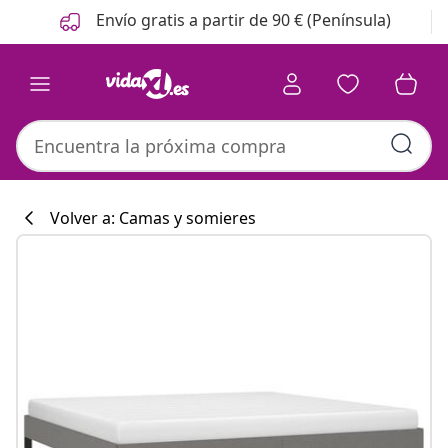
Anterior
Siguiente
Envío gratis a partir de 90 € (Península)
Volver a: Camas y somieres
Colección de co
#sharemevidaxl