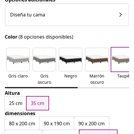
Diseña tu cama
Color
(8 opciones disponibles)
Gris claro
Gris
Negro
Marrón
Taupé
oscuro
oscuro
Altura
25 cm
35 cm
dimensiones
80 x 200 cm
90 x 190 cm
90 x 200 cm