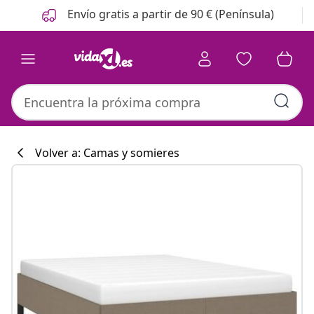
Anterior
Siguiente
Envío gratis a partir de 90 € (Península)
Volver a: Camas y somieres
Colección de co
#sharemevidaxl