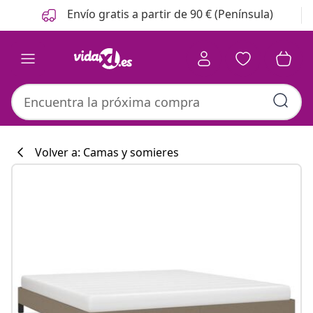
Anterior
Siguiente
Envío gratis a partir de 90 € (Península)
Volver a: Camas y somieres
Colección de co
#sharemevidaxl