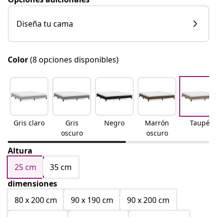
Diseña tu cama
Color
(8 opciones disponibles)
Gris claro
Gris
Negro
Marrón
Taupé
oscuro
oscuro
Altura
25 cm
35 cm
dimensiones
80 x 200 cm
90 x 190 cm
90 x 200 cm