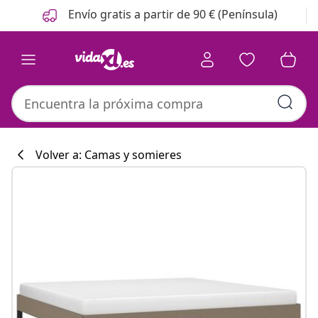
Anterior
Siguiente
Envío gratis a partir de 90 € (Península)
Volver a: Camas y somieres
Colección de co
#sharemevidaxl