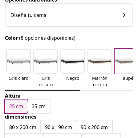
Diseña tu cama
Color
(8 opciones disponibles)
Gris claro
Gris
Negro
Marrón
Taupé
oscuro
oscuro
Altura
25 cm
35 cm
dimensiones
80 x 200 cm
90 x 190 cm
90 x 200 cm