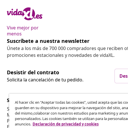
Vive mejor por
menos
Suscríbete a nuestra newsletter
Únete a los más de 700 000 compradores que reciben o
promociones estacionales y novedades de vidaXL.
Desistir del contrato
Des
Solicita la cancelación de tu pedido.
Servicio al Cliente
Empresas
Al hacer clic en “Aceptar todas las cookies”, usted acepta que las co
guarden en su dispositivo para mejorar la navegación del sitio, anal
Seguimiento del pedido
Programa de 
del mismo,colaborar con nuestros estudios para marketing y anun
Mi cuenta
Producir par
personalizados. Las cookies también se utilizan para la personaliza
Pago
Colaboracion
anuncios.
Declaración de privacidad y cookies
Envío