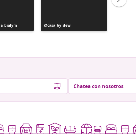
na_bialym
Publicación
casa_by_dewi
Publicac
liliber
realizada
realizad
por
por
Chatea con nosotros