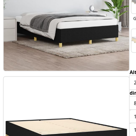
G
Al
di