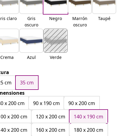
ris claro
Gris
Negro
Marrón
Taupé
oscuro
oscuro
Crema
Azul
Verde
tura
25 cm
35 cm
mensiones
80 x 200 cm
90 x 190 cm
90 x 200 cm
100 x 200 cm
120 x 200 cm
140 x 190 cm
140 x 200 cm
160 x 200 cm
180 x 200 cm