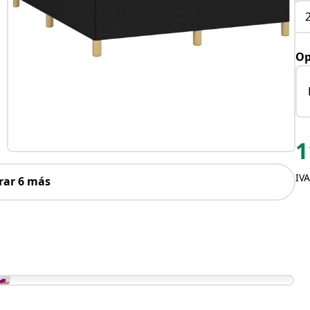
Op
1
IVA
rar 6 más