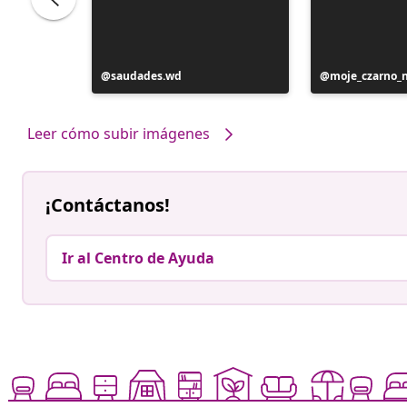
Publicación
saudades.wd
Publicación
moje_czarno_
realizada
realizada
por
por
Leer cómo subir imágenes
¡Contáctanos!
Ir al Centro de Ayuda