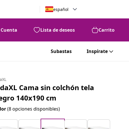
español
Cuenta
Lista de deseos
Carrito
Subastas
Inspírate
daXL
idaXL Cama sin colchón tela
egro 140x190 cm
lor
(8 opciones disponibles)