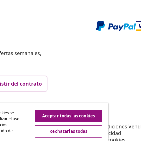
fertas semanales,
istir del contrato
vidaXL
okies se
Aceptar todas las cookies
izar el uso
Afiliación
Sobre vidaXL
cios
a vidaXL
Términos y Condiciones Vend
ción de
Rechazarlas todas
es de marketing
Política de privacidad
Declaración de cookies