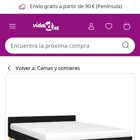
Anterior
Siguiente
Envío gratis a partir de 90 € (Península)
Volver a: Camas y somieres
Colección de co
#sharemevidaxl