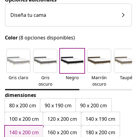
Diseña tu cama
Color
(8 opciones disponibles)
Gris claro
Gris
Negro
Marrón
Taupé
oscuro
oscuro
dimensiones
80 x 200 cm
90 x 190 cm
90 x 200 cm
100 x 200 cm
120 x 200 cm
140 x 190 cm
140 x 200 cm
160 x 200 cm
180 x 200 cm