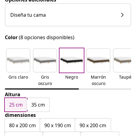
Diseña tu cama
Color
(8 opciones disponibles)
Gris claro
Gris
Negro
Marrón
Taupé
oscuro
oscuro
Altura
25 cm
35 cm
dimensiones
80 x 200 cm
90 x 190 cm
90 x 200 cm