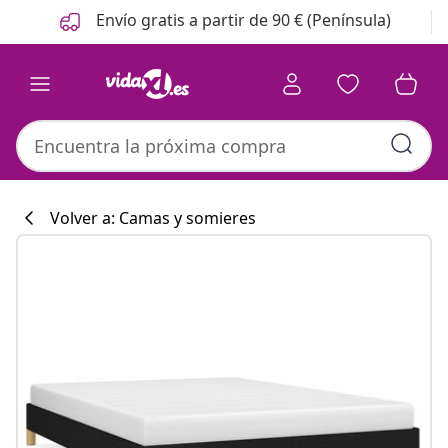
Anterior
Siguiente
Envío gratis a partir de 90 € (Península)
Volver a: Camas y somieres
Colección de co
#sharemevidaxl