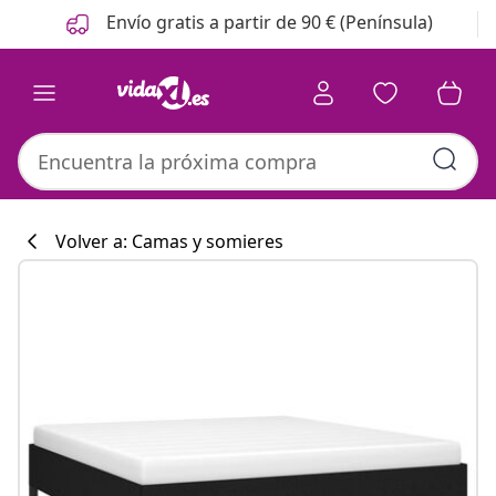
Anterior
Siguiente
Envío gratis a partir de 90 € (Península)
Volver a: Camas y somieres
Colección de co
#sharemevidaxl