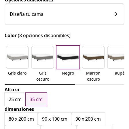
Diseña tu cama
Color
(8 opciones disponibles)
Gris claro
Gris
Negro
Marrón
Taupé
oscuro
oscuro
Altura
25 cm
35 cm
dimensiones
80 x 200 cm
90 x 190 cm
90 x 200 cm