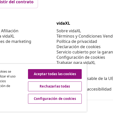
istir del contrato
vidaXL
Afiliación
Sobre vidaXL
a vidaXL
Términos y Condiciones Vend
es de marketing
Política de privacidad
Declaración de cookies
Servicio cubierto por la garan
Configuración de cookies
Trabajar para vidaXL
Aviso legal
okies se
Seguridad
Aceptar todas las cookies
izar el uso
Persona responsable de la U
cios
Política de EPR
ción de
Rechazarlas todas
Información de accesibilidad
Configuración de cookies