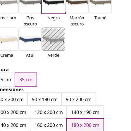
ris claro
Gris
Negro
Marrón
Taupé
oscuro
oscuro
Crema
Azul
Verde
tura
25 cm
35 cm
mensiones
80 x 200 cm
90 x 190 cm
90 x 200 cm
100 x 200 cm
120 x 200 cm
140 x 190 cm
140 x 200 cm
160 x 200 cm
180 x 200 cm