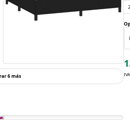
Op
1
IVA
rar 6 más