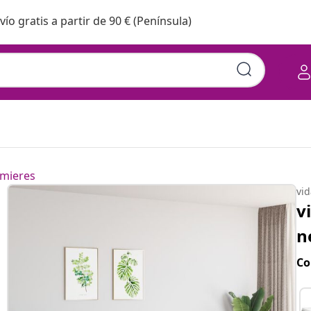
vío gratis a partir de 90 € (Península)
mieres
vi
v
n
Co