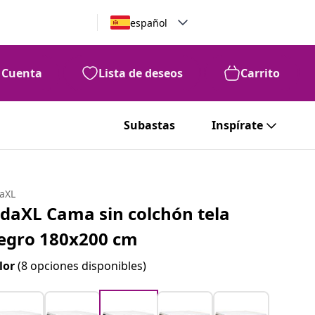
español
Cuenta
Lista de deseos
Carrito
Subastas
Inspírate
daXL
idaXL Cama sin colchón tela
egro 180x200 cm
lor
(8 opciones disponibles)