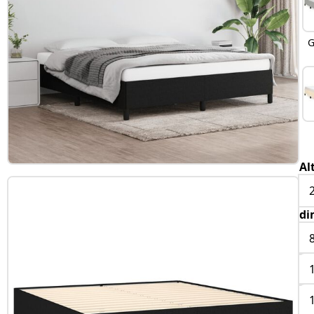
G
Al
di