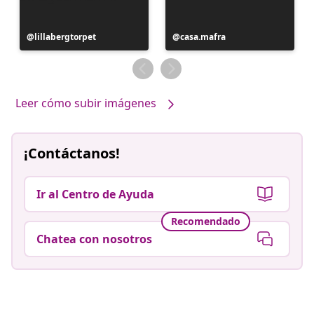
Publicación
lillabergtorpet
Publicación
casa.mafra
realizada
realizada
por
por
Leer cómo subir imágenes
¡Contáctanos!
Ir al Centro de Ayuda
Recomendado
Chatea con nosotros