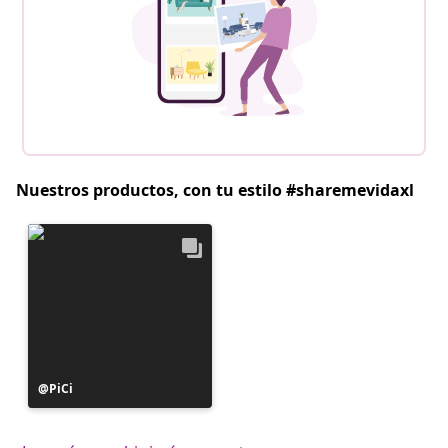
Nuestros productos, con tu estilo #sharemevidaxl
Publicación
PiCi
realizada
por