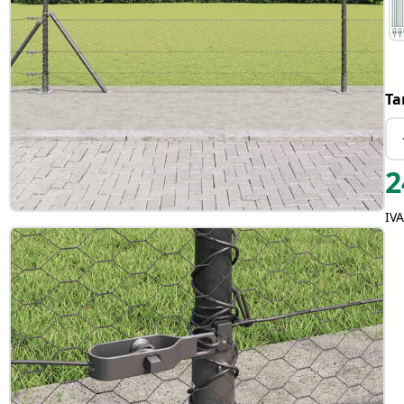
Ta
2
IVA