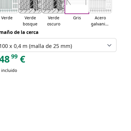
Verde
Verde
Verde
Gris
Acero
bosque
oscuro
galvaniza
do
maño de la cerca
100 x 0,4 m (malla de 25 mm)
99
48
€
 incluido