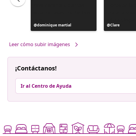
Publicación
dominique martial
Publicación
Clare
realizada
realizada
por
por
Leer cómo subir imágenes
¡Contáctanos!
Ir al Centro de Ayuda