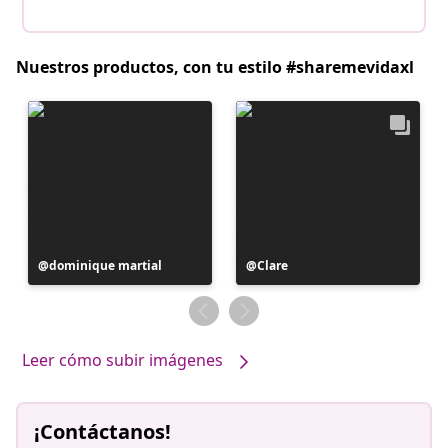
Nuestros productos, con tu estilo #sharemevidaxl
Publicación
dominique martial
Publicación
Clare
realizada
realizada
por
por
Leer cómo subir imágenes
¡Contáctanos!