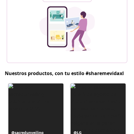
Nuestros productos, con tu estilo #sharemevidaxl
Publicación
sacredunveiling
Publicación
LG