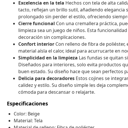
Excelencia en la tela
Hechos con tela de alta cali
tacto, reflejan un brillo sutil, añadiendo elegancia
prolongado sin perder el estilo, ofreciendo siemp
Cierre funcional
Con una cremallera práctica, pued
limpieza sea un juego de niños. Esta funcionalida
decoración sin complicaciones.
Confort interior
Con relleno de fibra de poliéster
material aísla el calor, ideal para acurrucarte en no
Simplicidad en la limpieza
Las fundas se quitan s
Diseñados para interiores, solo evita productos q
buen estado. Su diseño hace que sean perfectos p
Delicia para decoradores
Estos cojines se integra
calidez y estilo. Su diseño simple les deja comple
cómoda para descansar o relajarte.
Especificaciones
Color: Beige
Material: Tela
Material de relleno: Fibra de poliéster