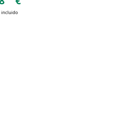
8
€
 incluido