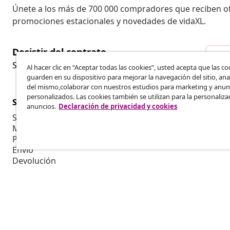
Únete a los más de 700 000 compradores que reciben o
promociones estacionales y novedades de vidaXL.
Desistir del contrato
Des
Solicita la cancelación de tu pedido.
Al hacer clic en “Aceptar todas las cookies”, usted acepta que las co
guarden en su dispositivo para mejorar la navegación del sitio, anal
del mismo,colaborar con nuestros estudios para marketing y anun
personalizados. Las cookies también se utilizan para la personaliza
Servicio al Cliente
Empresas
anuncios.
Declaración de privacidad y cookies
Seguimiento del pedido
Programa de 
Mi cuenta
Producir par
Pago
Colaboracion
Envío
Devolución
Información del producto
Pedido