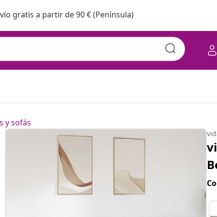
vío gratis a partir de 90 € (Península)
s y sofás
vi
v
B
Co