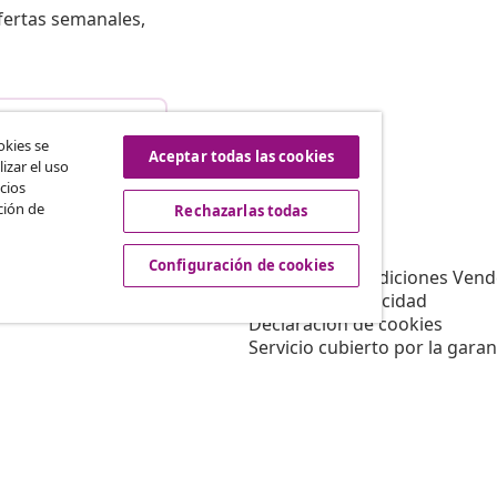
fertas semanales,
istir del contrato
okies se
Aceptar todas las cookies
izar el uso
cios
ción de
Rechazarlas todas
vidaXL
Afiliación
Sobre vidaXL
Configuración de cookies
a vidaXL
Términos y Condiciones Vend
es de marketing
Política de privacidad
Declaración de cookies
Servicio cubierto por la garan
Configuración de cookies
Trabajar para vidaXL
Aviso legal
Seguridad
Persona responsable de la U
Política de EPR