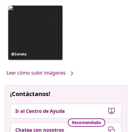
Publicación
Sonata
realizada
por
Leer cómo subir imágenes
¡Contáctanos!
Ir al Centro de Ayuda
Recomendado
Chatea con nosotros