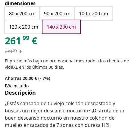
dimensiones
80 x 200 cm
90 x 200 cm
100 x 200 cm
120 x 200 cm
140 x 200 cm
99
261
€
99
281
€
El precio más bajo no promocional mostrado a los clientes de
vidaXL en los últimos 30 días.
Ahorras 20.00 € (- 7%)
IVA incluido
Descripción
¿Estás cansado de tu viejo colchón desgastado y
buscas un mejor descanso nocturno? ¡Disfruta de un
buen descanso nocturno en nuestro colchón de
muelles ensacados de 7 zonas con dureza H2!