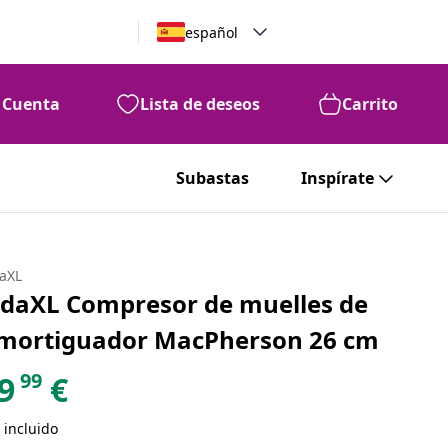
español
Cuenta
Lista de deseos
Carrito
Subastas
Inspírate
daXL
idaXL Compresor de muelles de
mortiguador MacPherson 26 cm
99
9
€
 incluido