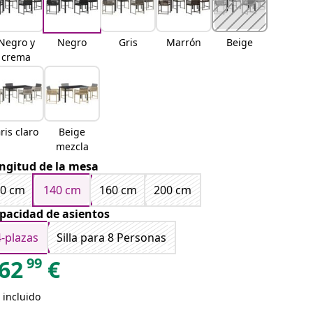
Negro y
Negro
Gris
Marrón
Beige
crema
ris claro
Beige
mezcla
ngitud de la mesa
80 cm
140 cm
160 cm
200 cm
pacidad de asientos
4-plazas
Silla para 8 Personas
99
62
€
 incluido