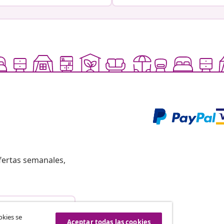
fertas semanales,
istir del contrato
okies se
Aceptar todas las cookies