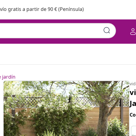
vío gratis a partir de 90 € (Península)
 jardín
vi
v
J
Co