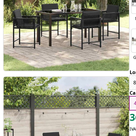
G
Lo
Ca
3
IVA