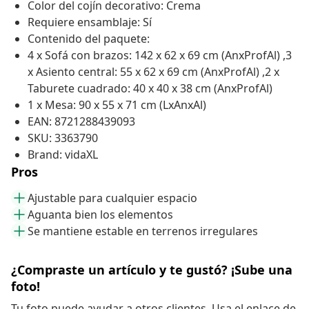
Color del cojín decorativo: Crema
Requiere ensamblaje: Sí
Contenido del paquete:
4 x Sofá con brazos: 142 x 62 x 69 cm (AnxProfAl) ,3
x Asiento central: 55 x 62 x 69 cm (AnxProfAl) ,2 x
Taburete cuadrado: 40 x 40 x 38 cm (AnxProfAl)
1 x Mesa: 90 x 55 x 71 cm (LxAnxAl)
EAN: 8721288439093
SKU: 3363790
Brand: vidaXL
Pros
Ajustable para cualquier espacio
Aguanta bien los elementos
Se mantiene estable en terrenos irregulares
¿Compraste un artículo y te gustó? ¡Sube una
foto!
Tu foto puede ayudar a otros clientes. Usa el enlace de