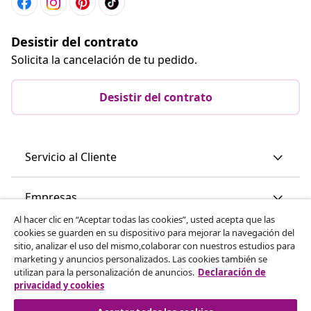
Suscríbete a nuestra newsletter
Únete a los más de 700 000 compradores que reciben
ofertas semanales, promociones estacionales y
novedades de vidaXL.
Nuestras redes sociales
Al hacer clic en “Aceptar todas las cookies”, usted acepta que las
cookies se guarden en su dispositivo para mejorar la navegación del
Desistir del contrato
sitio, analizar el uso del mismo,colaborar con nuestros estudios para
marketing y anuncios personalizados. Las cookies también se
Solicita la cancelación de tu pedido.
utilizan para la personalización de anuncios.
Declaración de
privacidad y cookies
Desistir del contrato