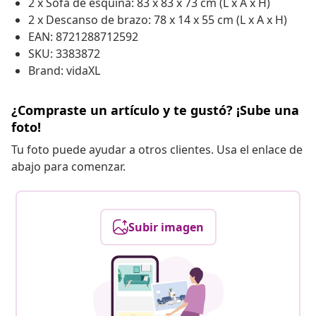
2 x Sofá de esquina: 83 x 83 x 73 cm (L x A x H)
2 x Descanso de brazo: 78 x 14 x 55 cm (L x A x H)
EAN: 8721288712592
SKU: 3383872
Brand: vidaXL
¿Compraste un artículo y te gustó? ¡Sube una
foto!
Tu foto puede ayudar a otros clientes. Usa el enlace de
abajo para comenzar.
Subir imagen