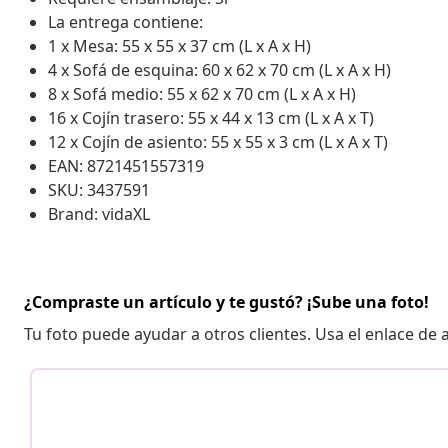
La entrega contiene:
1 x Mesa: 55 x 55 x 37 cm (L x A x H)
4 x Sofá de esquina: 60 x 62 x 70 cm (L x A x H)
8 x Sofá medio: 55 x 62 x 70 cm (L x A x H)
16 x Cojín trasero: 55 x 44 x 13 cm (L x A x T)
12 x Cojín de asiento: 55 x 55 x 3 cm (L x A x T)
EAN: 8721451557319
SKU: 3437591
Brand: vidaXL
¿Compraste un artículo y te gustó? ¡Sube una foto!
Tu foto puede ayudar a otros clientes. Usa el enlace de