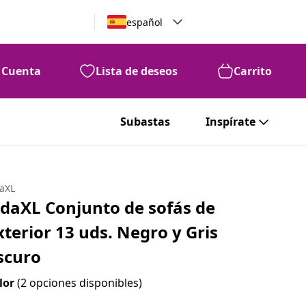
español
Cuenta
Lista de deseos
Carrito
Subastas
Inspírate
daXL
idaXL Conjunto de sofás de
xterior 13 uds. Negro y Gris
scuro
lor
(2 opciones disponibles)