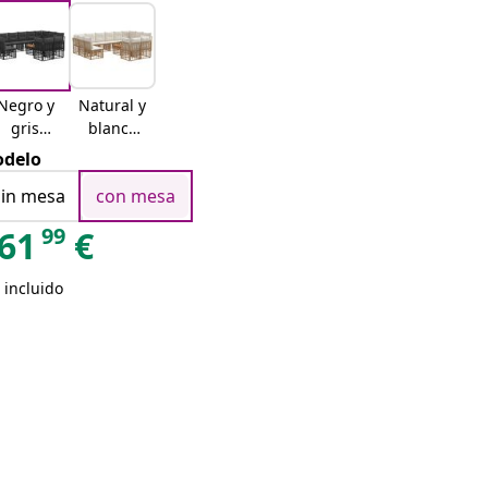
Negro y
Natural y
gris
blanco
oscuro
crema
delo
sin mesa
con mesa
99
61
€
 incluido