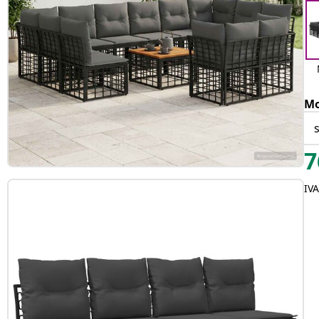
Mo
7
IVA