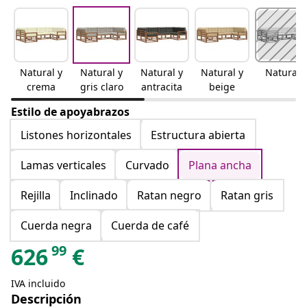
Natural y
Natural y
Natural y
Natural y
Natural
crema
gris claro
antracita
beige
Estilo de apoyabrazos
Listones horizontales
Estructura abierta
Lamas verticales
Curvado
Plana ancha
Rejilla
Inclinado
Ratan negro
Ratan gris
Cuerda negra
Cuerda de café
99
626
€
IVA incluido
Descripción