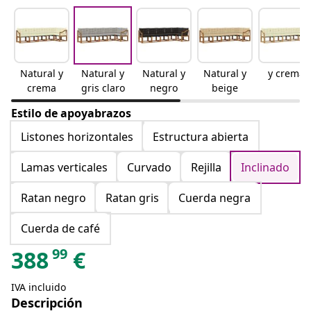
Natural y
Natural y
Natural y
Natural y
y crema
crema
gris claro
negro
beige
Estilo de apoyabrazos
Listones horizontales
Estructura abierta
Lamas verticales
Curvado
Rejilla
Inclinado
Ratan negro
Ratan gris
Cuerda negra
Cuerda de café
99
388
€
IVA incluido
Descripción